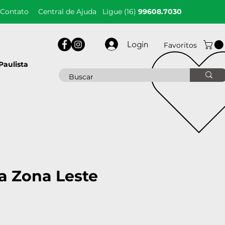
Contato
Central de Ajuda
Ligue (16)
99608.7030
Login
Favoritos
Paulista
 Zona Leste
reço