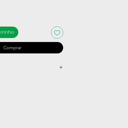
arrinho
Comprar
é 7 dias corridos.