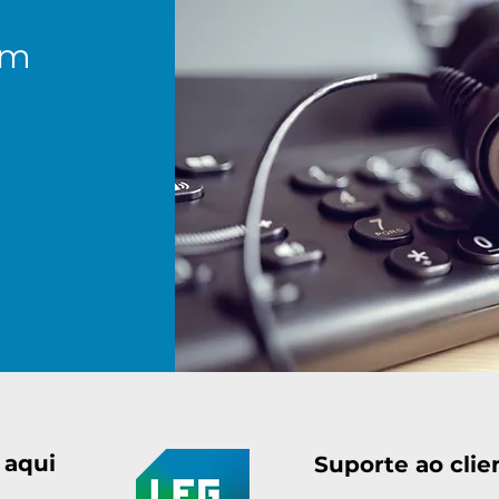
om
 aqui
Suporte ao clie