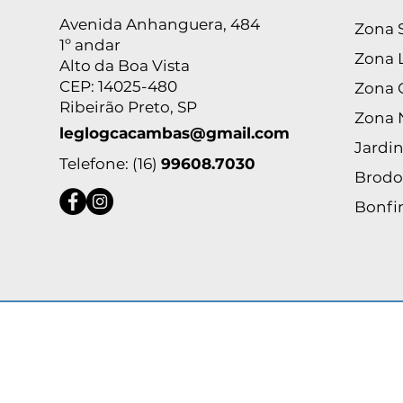
Avenida Anhanguera, 484
Zona 
1º andar
Zona 
Alto da Boa Vista
CEP: 14025-480
Zona 
Ribeirão Preto, SP
Zona 
leglogcacambas@gmail.com
Jardin
Telefone: (16)
99608.7030
Brodo
Bonfi