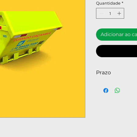
Quantidade
*
Adicionar ao c
Prazo
 Permanência at